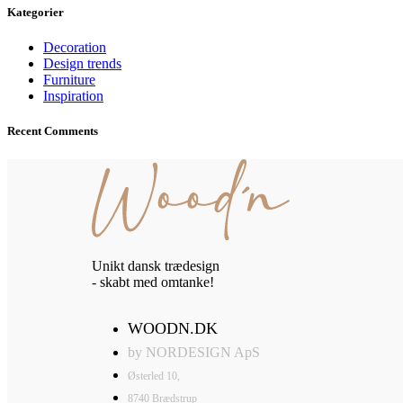
Kategorier
Decoration
Design trends
Furniture
Inspiration
Recent Comments
Unikt dansk trædesign
- skabt med omtanke!
WOODN.DK
by NORDESIGN ApS
Østerled 10,
8740 Brædstrup