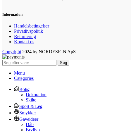
Information
Handelsbetingelser
Privatlivspolitik
Returnering
Kontakt os
Copyright
2024 by NORDESIGN ApS
Søg
Menu
Categories
Bolig
Dekoration
Skilte
Sport & Leg
Smykker
Gaveideer
Dåb
Bryllyp