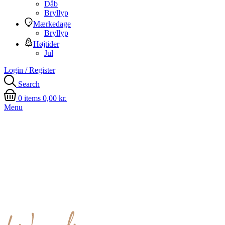
Dåb
Bryllyp
Mærkedage
Bryllyp
Højtider
Jul
Login / Register
Search
0
items
0,00
kr.
Menu