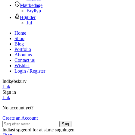
Mærkedage
Bryllyp
Højtider
Jul
Home
Shop
Blog
Portfolio
About us
Contact us
Wishlist
Login / Register
Indkøbskurv
Luk
Sign in
Luk
No account yet?
Create an Account
Søg
Indtast søgeord for at starte søgningen.