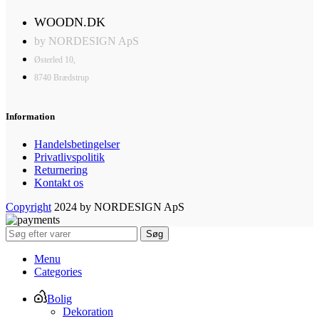
WOODN.DK
by NORDESIGN ApS
Østerled 10,
8740 Brædstrup
Information
Handelsbetingelser
Privatlivspolitik
Returnering
Kontakt os
Copyright
2024 by NORDESIGN ApS
Søg
Menu
Categories
Bolig
Dekoration