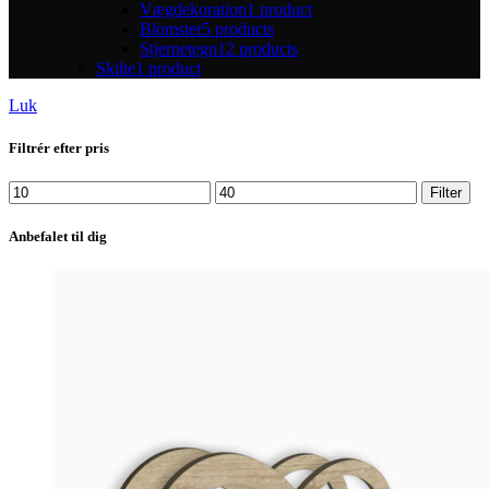
Vægdekoration
1 product
Blomster
5 products
Stjernetegn
12 products
Skilte
1 product
Luk
Filtrér efter pris
Filter
Anbefalet til dig