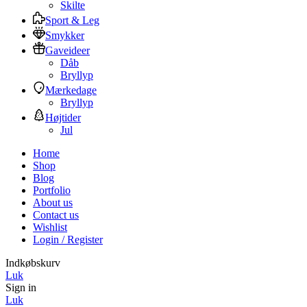
Skilte
Sport & Leg
Smykker
Gaveideer
Dåb
Bryllyp
Mærkedage
Bryllyp
Højtider
Jul
Home
Shop
Blog
Portfolio
About us
Contact us
Wishlist
Login / Register
Indkøbskurv
Luk
Sign in
Luk