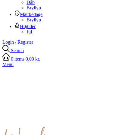
Dåb
Bryllyp
Mærkedage
Bryllyp
Højtider
Jul
Login / Register
Search
0
items
0,00
kr.
Menu