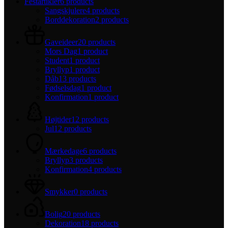
Festartikler
6 products
Sangskjulere
4 products
Borddekoration
2 products
Gaveideer
20 products
Mors Dag
1 product
Student
1 product
Bryllyp
1 product
Dåb
13 products
Fødselsdag
1 product
Konfirmation
1 product
Højtider
12 products
Jul
12 products
Mærkedage
6 products
Bryllyp
3 products
Konfirmation
4 products
Smykker
0 products
Bolig
20 products
Dekoration
18 products