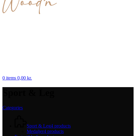
0
items
0,00
kr.
Sport & Leg
Categories
Sport & Leg
4 products
Medaljer
4 products