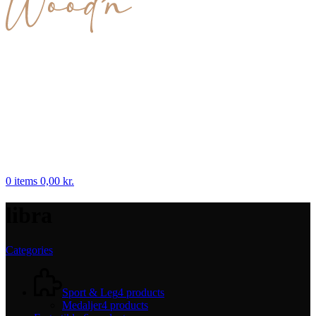
0
items
0,00
kr.
libra
Categories
Sport & Leg
4 products
Medaljer
4 products