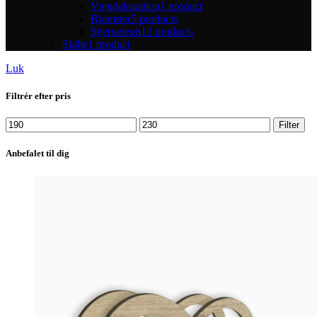
Vægdekoration
1 product
Blomster
5 products
Stjernetegn
12 products
Skilte
1 product
Luk
Filtrér efter pris
Filter
Anbefalet til dig