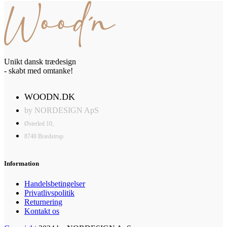
Unikt dansk trædesign
- skabt med omtanke!
WOODN.DK
by NORDESIGN ApS
Østerled 10,
8740 Brædstrup
Information
Handelsbetingelser
Privatlivspolitik
Returnering
Kontakt os