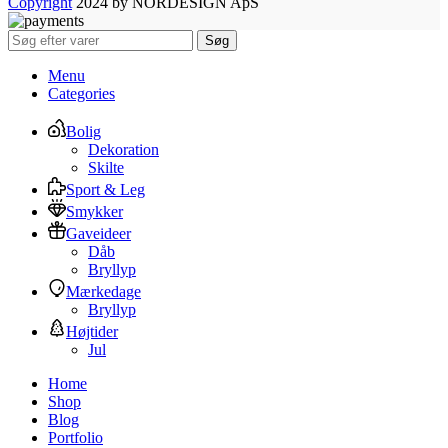
Copyright
2024 by NORDESIGN ApS
Søg
Menu
Categories
Bolig
Dekoration
Skilte
Sport & Leg
Smykker
Gaveideer
Dåb
Bryllyp
Mærkedage
Bryllyp
Højtider
Jul
Home
Shop
Blog
Portfolio