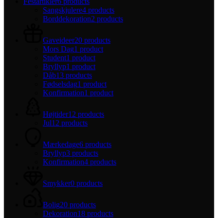
Festartikler
6 products
Sangskjulere
4 products
Borddekoration
2 products
Gaveideer
20 products
Mors Dag
1 product
Student
1 product
Bryllyp
1 product
Dåb
13 products
Fødselsdag
1 product
Konfirmation
1 product
Højtider
12 products
Jul
12 products
Mærkedage
6 products
Bryllyp
3 products
Konfirmation
4 products
Smykker
0 products
Bolig
20 products
Dekoration
18 products