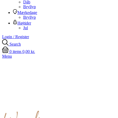
Dåb
Bryllyp
Mærkedage
Bryllyp
Højtider
Jul
Login / Register
Search
0
items
0,00
kr.
Menu