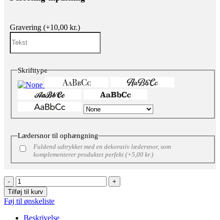
Gravering
(+
10,00
kr.
)
Skrifttype
Lædersnor til ophængning
Fuldend udtrykket med en dekorativ lædersnor, som
komplementerer produktet perfekt
(+
5,00
kr.
)
Tilføj til kurv
Føj til ønskeliste
Beskrivelse