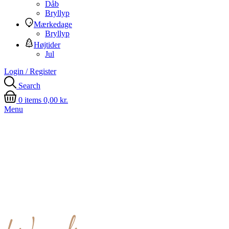
Dåb
Bryllyp
Mærkedage
Bryllyp
Højtider
Jul
Login / Register
Search
0
items
0,00
kr.
Menu