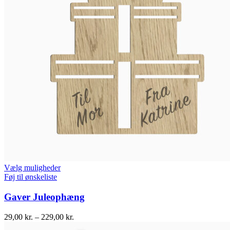
Vælg muligheder
Føj til ønskeliste
Gaver Juleophæng
29,00
kr.
–
229,00
kr.