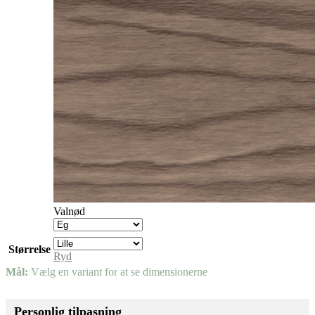
Valnød
Størrelse
Ryd
Mål:
Vælg en variant for at se dimensionerne
Personlig tilpasning