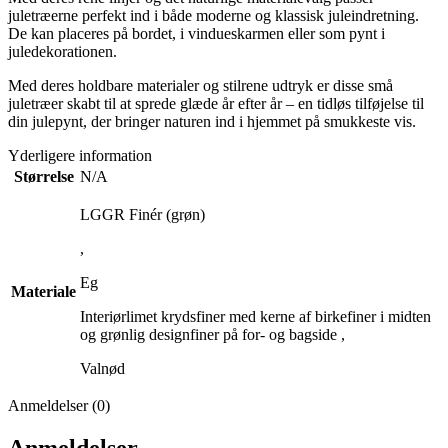
juletræerne perfekt ind i både moderne og klassisk juleindretning.
De kan placeres på bordet, i vindueskarmen eller som pynt i
juledekorationen.
Med deres holdbare materialer og stilrene udtryk er disse små
juletræer skabt til at sprede glæde år efter år – en tidløs tilføjelse til
din julepynt, der bringer naturen ind i hjemmet på smukkeste vis.
Yderligere information
Størrelse
N/A
LGGR Finér (grøn)
,
Eg
Materiale
Interiørlimet krydsfiner med kerne af birkefiner i midten
og grønlig designfiner på for- og bagside
,
Valnød
Anmeldelser (0)
Anmeldelser