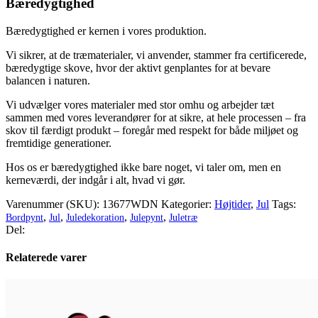
Bæredygtighed
Bæredygtighed er kernen i vores produktion.
Vi sikrer, at de træmaterialer, vi anvender, stammer fra certificerede,
bæredygtige skove, hvor der aktivt genplantes for at bevare
balancen i naturen.
Vi udvælger vores materialer med stor omhu og arbejder tæt
sammen med vores leverandører for at sikre, at hele processen – fra
skov til færdigt produkt – foregår med respekt for både miljøet og
fremtidige generationer.
Hos os er bæredygtighed ikke bare noget, vi taler om, men en
kerneværdi, der indgår i alt, hvad vi gør.
Varenummer (SKU):
13677WDN
Kategorier:
Højtider
,
Jul
Tags:
,
,
,
,
Bordpynt
Jul
Juledekoration
Julepynt
Juletræ
Del:
Relaterede varer