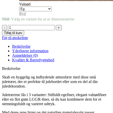
Valnød
Ryd
Mål:
Vælg en variant for at se dimensionerne
Tilføj til kurv
Føj til ønskeliste
Beskrivelse
Yderligere information
Anmeldelser (0)
Kvalitet & Bæredygtighed
Beskrivelse
Skab en hyggelig og indbydende atmosfære med disse små
juletræer, der er perfekte til julebordet eller som en del af din
juledekoration.
Juletræerne fås i 3 varianter: Stilfuldt egefiner, elegant valnødfiner
eller en flot grøn LGGR-finer, så du kan kombinere dem for et
stemningsfuldt og varieret udtryk.
Med deres rene linjer og det naturlige materialevalg passer