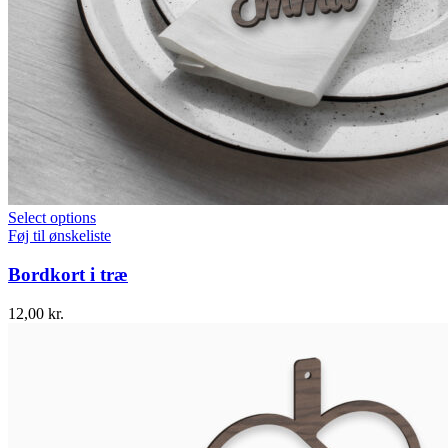
Select options
Føj til ønskeliste
Bordkort i træ
12,00
kr.