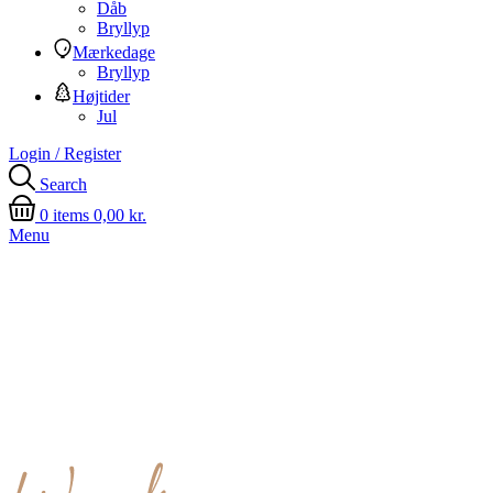
Dåb
Bryllyp
Mærkedage
Bryllyp
Højtider
Jul
Login / Register
Search
0
items
0,00
kr.
Menu