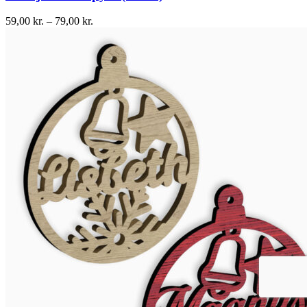
59,00
kr.
–
79,00
kr.