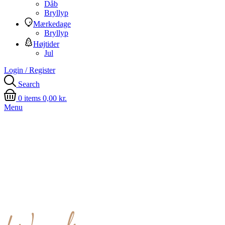
Dåb
Bryllyp
Mærkedage
Bryllyp
Højtider
Jul
Login / Register
Search
0
items
0,00
kr.
Menu