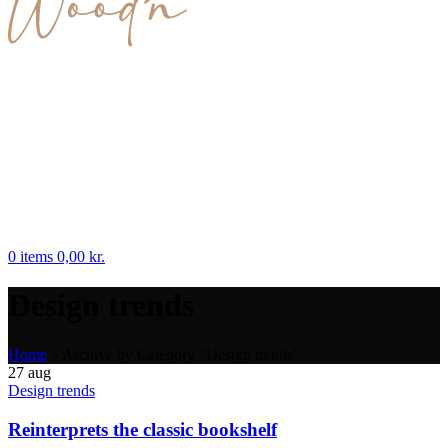
0
items
0,00
kr.
Design trends
Home
»
Archive by Category "Design trends"
27
aug
Design trends
Reinterprets the classic bookshelf