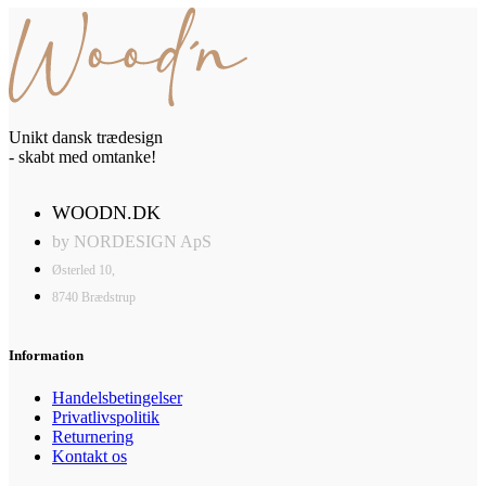
Unikt dansk trædesign
- skabt med omtanke!
WOODN.DK
by NORDESIGN ApS
Østerled 10,
8740 Brædstrup
Information
Handelsbetingelser
Privatlivspolitik
Returnering
Kontakt os