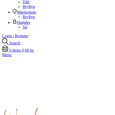
Dåb
Bryllyp
Mærkedage
Bryllyp
Højtider
Jul
Login / Register
Search
0
items
0,00
kr.
Menu