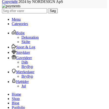
Copyright
2024 by NORDESIGN ApS
Søg
Menu
Categories
Bolig
Dekoration
Skilte
Sport & Leg
Smykker
Gaveideer
Dåb
Bryllyp
Mærkedage
Bryllyp
Højtider
Jul
Home
Shop
Blog
Portfolio